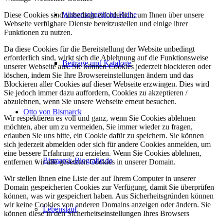
Wissenschaftliche Reihe
Diese Cookies sind unbedingt erforderlich, um Ihnen über unsere
Webseite verfügbare Dienste bereitzustellen und einige ihrer
Funktionen zu nutzen.
Da diese Cookies für die Bereitstellung der Website unbedingt
erforderlich sind, wirkt sich die Ablehnung auf die Funktionsweise
Beiträge und Kataloge
unserer Webseite aus. Sie können Cookies jederzeit blockieren oder
löschen, indem Sie Ihre Browsereinstellungen ändern und das
Blockieren aller Cookies auf dieser Webseite erzwingen. Dies wird
Sie jedoch immer dazu auffordern, Cookies zu akzeptieren /
abzulehnen, wenn Sie unsere Webseite erneut besuchen.
Otto von Bismarck
Wir respektieren es voll und ganz, wenn Sie Cookies ablehnen
möchten, aber um zu vermeiden, Sie immer wieder zu fragen,
erlauben Sie uns bitte, ein Cookie dafür zu speichern. Sie können
sich jederzeit abmelden oder sich für andere Cookies anmelden, um
eine bessere Erfahrung zu erzielen. Wenn Sie Cookies ablehnen,
Bismarck-Biografie.de
entfernen wir alle gesetzten Cookies in unserer Domain.
Wir stellen Ihnen eine Liste der auf Ihrem Computer in unserer
Domain gespeicherten Cookies zur Verfügung, damit Sie überprüfen
können, was wir gespeichert haben. Aus Sicherheitsgründen können
wir keine Cookies von anderen Domains anzeigen oder ändern. Sie
Lebenslauf
können diese in den Sicherheitseinstellungen Ihres Browsers