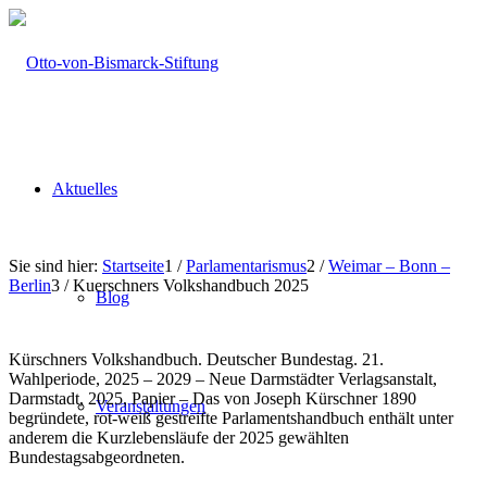
Aktuelles
Sie sind hier:
Startseite
1
/
Parlamentarismus
2
/
Weimar – Bonn –
Berlin
3
/
Kuerschners Volkshandbuch 2025
Blog
Kürschners Volkshandbuch. Deutscher Bundestag. 21.
Wahlperiode, 2025 – 2029 – Neue Darmstädter Verlagsanstalt,
Darmstadt, 2025, Papier – Das von Joseph Kürschner 1890
Veranstaltungen
begründete, rot-weiß gestreifte Parlamentshandbuch enthält unter
anderem die Kurzlebensläufe der 2025 gewählten
Bundestagsabgeordneten.