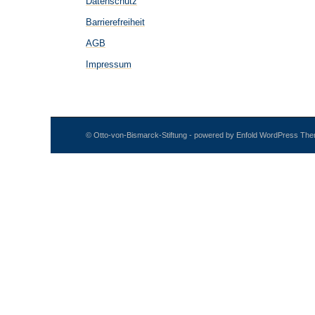
Datenschutz
Barrierefreiheit
AGB
Impressum
© Otto-von-Bismarck-Stiftung -
powered by Enfold WordPress Th