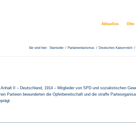
Aktuelles
Otto
Sie sind hier:
Startseite
/
Parlamentarismus
/
Deutsches Kaiserreich
/
nhalt II – Deutschland, 1914 – Mitglieder von SPD und sozialistischen Gewe
chen Parteien bewunderten die Opferbereitschaft und die straffe Parteiorgani
eprägt.