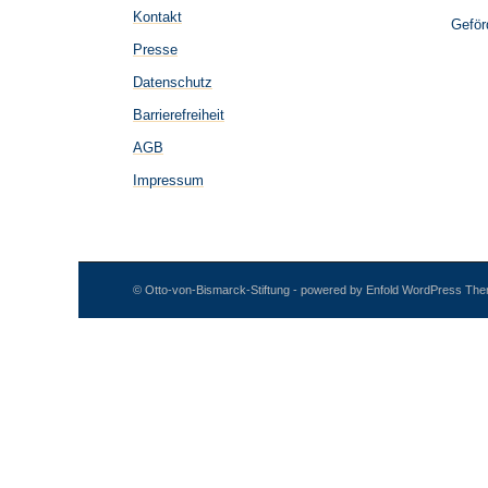
Kontakt
Geför
Presse
Datenschutz
Barrierefreiheit
AGB
Impressum
© Otto-von-Bismarck-Stiftung -
powered by Enfold WordPress Th