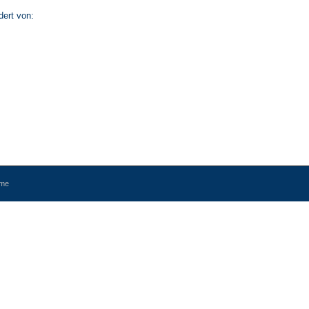
dert von:
eme