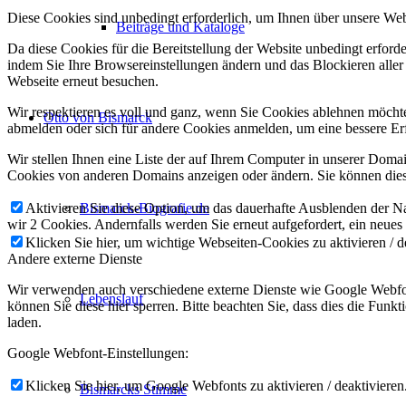
Diese Cookies sind unbedingt erforderlich, um Ihnen über unsere Webs
Beiträge und Kataloge
Da diese Cookies für die Bereitstellung der Website unbedingt erford
indem Sie Ihre Browsereinstellungen ändern und das Blockieren aller
Webseite erneut besuchen.
Wir respektieren es voll und ganz, wenn Sie Cookies ablehnen möchten
Otto von Bismarck
abmelden oder sich für andere Cookies anmelden, um eine bessere Erf
Wir stellen Ihnen eine Liste der auf Ihrem Computer in unserer Dom
Cookies von anderen Domains anzeigen oder ändern. Sie können diese
Bismarck-Biografie.de
Aktivieren Sie diese Option, um das dauerhafte Ausblenden der Nac
wir 2 Cookies. Andernfalls werden Sie erneut aufgefordert, ein neues
Klicken Sie hier, um wichtige Webseiten-Cookies zu aktivieren / d
Andere externe Dienste
Wir verwenden auch verschiedene externe Dienste wie Google Webfon
Lebenslauf
können Sie diese hier sperren. Bitte beachten Sie, dass dies die Fun
laden.
Google Webfont-Einstellungen:
Klicken Sie hier, um Google Webfonts zu aktivieren / deaktivieren
Bismarcks Stimme