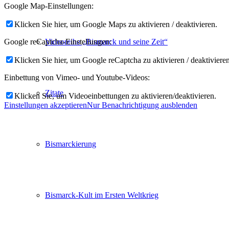
Google Map-Einstellungen:
Klicken Sie hier, um Google Maps zu aktivieren / deaktivieren.
Videoreihe „Bismarck und seine Zeit“
Google reCaptcha-Einstellungen:
Klicken Sie hier, um Google reCaptcha zu aktivieren / deaktivieren
Einbettung von Vimeo- und Youtube-Videos:
Zitate
Klicken Sie, um Videoeinbettungen zu aktivieren/deaktivieren.
Einstellungen akzeptieren
Nur Benachrichtigung ausblenden
Bismarckierung
Bismarck-Kult im Ersten Weltkrieg