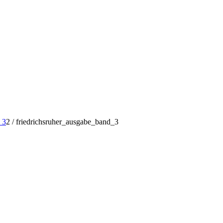
 3
2
/
friedrichsruher_ausgabe_band_3