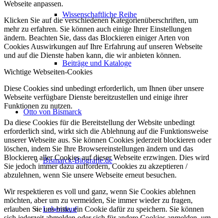
Webseite anpassen.
Wissenschaftliche Reihe
Klicken Sie auf die verschiedenen Kategorienüberschriften, um
mehr zu erfahren. Sie können auch einige Ihrer Einstellungen
ändern. Beachten Sie, dass das Blockieren einiger Arten von
Cookies Auswirkungen auf Ihre Erfahrung auf unseren Webseite
und auf die Dienste haben kann, die wir anbieten können.
Beiträge und Kataloge
Wichtige Webseiten-Cookies
Diese Cookies sind unbedingt erforderlich, um Ihnen über unsere
Webseite verfügbare Dienste bereitzustellen und einige ihrer
Funktionen zu nutzen.
Otto von Bismarck
Da diese Cookies für die Bereitstellung der Website unbedingt
erforderlich sind, wirkt sich die Ablehnung auf die Funktionsweise
unserer Webseite aus. Sie können Cookies jederzeit blockieren oder
löschen, indem Sie Ihre Browsereinstellungen ändern und das
Blockieren aller Cookies auf dieser Webseite erzwingen. Dies wird
Bismarck-Biografie.de
Sie jedoch immer dazu auffordern, Cookies zu akzeptieren /
abzulehnen, wenn Sie unsere Webseite erneut besuchen.
Wir respektieren es voll und ganz, wenn Sie Cookies ablehnen
möchten, aber um zu vermeiden, Sie immer wieder zu fragen,
Lebenslauf
erlauben Sie uns bitte, ein Cookie dafür zu speichern. Sie können
sich jederzeit abmelden oder sich für andere Cookies anmelden, um