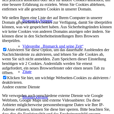
eine bessere Erfahrung zu erzielen. Wenn Sie Cookies ablehnen,
entfernen wir alle gesetzten Cookies in unserer Domain.
Wir stellen Ihnen eine Liste der auf Ihrem Computer in unserer
Bismarcks Stimme
Domain gespeicherten Cookies zur Verfügung, damit Sie überprüfen
können, was wir gespeichert haben. Aus Sicherheitsgründen können
wir keine Cookies von anderen Domains anzeigen oder ändern. Sie
können diese in den Sicherheitseinstellungen Ihres Browsers
überprüfen.
Videoreihe „Bismarck und seine Zeit“
Aktivieren Sie diese Option, um das dauerhafte Ausblenden der
Nachrichtenleiste zu aktivieren, und lehnen Sie alle Cookies ab,
wenn Sie sich nicht anmelden. Zum Speichern dieser Einstellung
benötigen wir 2 Cookies. Andernfalls werden Sie erneut
aufgefordert, ein neues Browserfenster oder einen neuen Tab zu
Zitate
öffnen.
Klicken Sie hier, um wichtige Webseiten-Cookies zu aktivieren /
deaktivieren.
Andere externe Dienste
Wir verwenden auch verschiedene externe Dienste wie Google
Bismarckierung
Webfonts, Google Maps und externe Videoanbieter. Da diese
Anbieter möglicherweise personenbezogene Daten wie Ihre IP-
Adresse erfassen, können Sie diese hier sperren. Bitte beachten Sie,
dass dies die Funktionalität und das Erscheinungsbild unserer