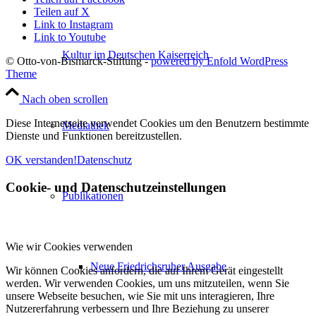
Teilen auf X
Link to Instagram
Link to Youtube
Kultur im Deutschen Kaiserreich
© Otto-von-Bismarck-Stiftung -
powered by Enfold WordPress
Theme
Nach oben scrollen
Diese Internetseite verwendet Cookies um den Benutzern bestimmte
Mediathek
Dienste und Funktionen bereitzustellen.
OK verstanden!
Datenschutz
Cookie- und Datenschutzeinstellungen
Publikationen
Wie wir Cookies verwenden
Neue Friedrichsruher Ausgabe
Wir können Cookies anfordern, die auf Ihrem Gerät eingestellt
werden. Wir verwenden Cookies, um uns mitzuteilen, wenn Sie
unsere Webseite besuchen, wie Sie mit uns interagieren, Ihre
Nutzererfahrung verbessern und Ihre Beziehung zu unserer