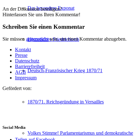
Das besondere Exponat
An der Diskussion beteiligen?
Hinterlassen Sie uns Ihren Kommentar!
Schreiben Sie einen Kommentar
Sie müssen
angemeldet
sein, um einen Kommentar abzugeben.
Historisches Friedrichsruh
Kontakt
Presse
Datenschutz
Barrierefreiheit
Deutsch-Französischer Krieg 1870/71
AGB
Impressum
Gefördert von:
1870/71. Reichsgründung in Versailles
Social Media
Volkes Stimme! Parlamentarismus und demokratische
Teilen auf Facebook