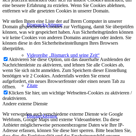
eine bessere Erfahrung zu erzielen. Wenn Sie Cookies ablehnen,
entfernen wir alle gesetzten Cookies in unserer Domain.
Wir stellen Ihnen eine Liste der auf Ihrem Computer in unserer
Bismarcks Stimme
Domain gespeicherten Cookies zur Verfügung, damit Sie überprüfen
können, was wir gespeichert haben. Aus Sicherheitsgründen können
wir keine Cookies von anderen Domains anzeigen oder ändern. Sie
können diese in den Sicherheitseinstellungen Ihres Browsers
überprüfen.
Videoreihe „Bismarck und seine Zeit“
Aktivieren Sie diese Option, um das dauerhafte Ausblenden der
Nachrichtenleiste zu aktivieren, und lehnen Sie alle Cookies ab,
wenn Sie sich nicht anmelden. Zum Speichern dieser Einstellung
benötigen wir 2 Cookies. Andernfalls werden Sie erneut
aufgefordert, ein neues Browserfenster oder einen neuen Tab zu
Zitate
öffnen.
Klicken Sie hier, um wichtige Webseiten-Cookies zu aktivieren /
deaktivieren.
Andere externe Dienste
Wir verwenden auch verschiedene externe Dienste wie Google
Bismarckierung
Webfonts, Google Maps und externe Videoanbieter. Da diese
Anbieter möglicherweise personenbezogene Daten wie Ihre IP-
Adresse erfassen, können Sie diese hier sperren. Bitte beachten Sie,
dass dies die Funktionalität und das Erscheinungsbild unserer