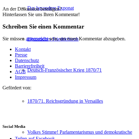
Das besondere Exponat
An der Diskussion beteiligen?
Hinterlassen Sie uns Ihren Kommentar!
Schreiben Sie einen Kommentar
Sie müssen
angemeldet
sein, um einen Kommentar abzugeben.
Historisches Friedrichsruh
Kontakt
Presse
Datenschutz
Barrierefreiheit
Deutsch-Französischer Krieg 1870/71
AGB
Impressum
Gefördert von:
1870/71. Reichsgründung in Versailles
Social Media
Volkes Stimme! Parlamentarismus und demokratische
Teilen auf Facebook