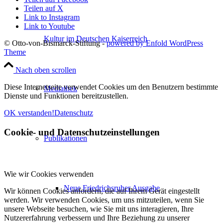
Teilen auf X
Link to Instagram
Link to Youtube
Kultur im Deutschen Kaiserreich
© Otto-von-Bismarck-Stiftung -
powered by Enfold WordPress
Theme
Nach oben scrollen
Diese Internetseite verwendet Cookies um den Benutzern bestimmte
Mediathek
Dienste und Funktionen bereitzustellen.
OK verstanden!
Datenschutz
Cookie- und Datenschutzeinstellungen
Publikationen
Wie wir Cookies verwenden
Neue Friedrichsruher Ausgabe
Wir können Cookies anfordern, die auf Ihrem Gerät eingestellt
werden. Wir verwenden Cookies, um uns mitzuteilen, wenn Sie
unsere Webseite besuchen, wie Sie mit uns interagieren, Ihre
Nutzererfahrung verbessern und Ihre Beziehung zu unserer