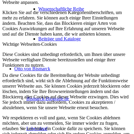
Webseite anpassen.
Wissenschaftliche Reihe
Klicken Sie auf die verschiedenen Kategorienüberschriften, um
mehr zu erfahren. Sie können auch einige Ihrer Einstellungen
ändern. Beachten Sie, dass das Blockieren einiger Arten von
Cookies Auswirkungen auf Ihre Erfahrung auf unseren Webseite
und auf die Dienste haben kann, die wir anbieten können.
Beiträge und Kataloge
Wichtige Webseiten-Cookies
Diese Cookies sind unbedingt erforderlich, um Ihnen über unsere
Webseite verfügbare Dienste bereitzustellen und einige ihrer
Funktionen zu nutzen.
Otto von Bismarck
Da diese Cookies für die Bereitstellung der Website unbedingt
erforderlich sind, wirkt sich die Ablehnung auf die Funktionsweise
unserer Webseite aus. Sie können Cookies jederzeit blockieren oder
löschen, indem Sie Ihre Browsereinstellungen ändern und das
Blockieren aller Cookies auf dieser Webseite erzwingen. Dies wird
Bismarck-Biografie.de
Sie jedoch immer dazu auffordern, Cookies zu akzeptieren /
abzulehnen, wenn Sie unsere Webseite erneut besuchen.
Wir respektieren es voll und ganz, wenn Sie Cookies ablehnen
möchten, aber um zu vermeiden, Sie immer wieder zu fragen,
Lebenslauf
erlauben Sie uns bitte, ein Cookie dafür zu speichern. Sie können
sich jederzeit abmelden oder sich für andere Cookies anmelden, um