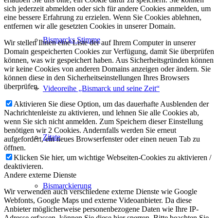
sich jederzeit abmelden oder sich für andere Cookies anmelden, um
eine bessere Erfahrung zu erzielen. Wenn Sie Cookies ablehnen,
entfernen wir alle gesetzten Cookies in unserer Domain.
Bismarcks Stimme
Wir stellen Ihnen eine Liste der auf Ihrem Computer in unserer
Domain gespeicherten Cookies zur Verfügung, damit Sie überprüfen
können, was wir gespeichert haben. Aus Sicherheitsgründen können
wir keine Cookies von anderen Domains anzeigen oder ändern. Sie
können diese in den Sicherheitseinstellungen Ihres Browsers
überprüfen.
Videoreihe „Bismarck und seine Zeit“
Aktivieren Sie diese Option, um das dauerhafte Ausblenden der
Nachrichtenleiste zu aktivieren, und lehnen Sie alle Cookies ab,
wenn Sie sich nicht anmelden. Zum Speichern dieser Einstellung
benötigen wir 2 Cookies. Andernfalls werden Sie erneut
Zitate
aufgefordert, ein neues Browserfenster oder einen neuen Tab zu
öffnen.
Klicken Sie hier, um wichtige Webseiten-Cookies zu aktivieren /
deaktivieren.
Andere externe Dienste
Bismarckierung
Wir verwenden auch verschiedene externe Dienste wie Google
Webfonts, Google Maps und externe Videoanbieter. Da diese
Anbieter möglicherweise personenbezogene Daten wie Ihre IP-
Adresse erfassen, können Sie diese hier sperren. Bitte beachten Sie,