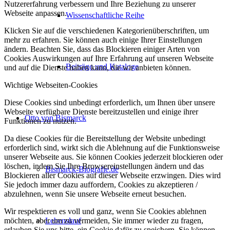
Nutzererfahrung verbessern und Ihre Beziehung zu unserer
Webseite anpassen.
Wissenschaftliche Reihe
Klicken Sie auf die verschiedenen Kategorienüberschriften, um
mehr zu erfahren. Sie können auch einige Ihrer Einstellungen
ändern. Beachten Sie, dass das Blockieren einiger Arten von
Cookies Auswirkungen auf Ihre Erfahrung auf unseren Webseite
Beiträge und Kataloge
und auf die Dienste haben kann, die wir anbieten können.
Wichtige Webseiten-Cookies
Diese Cookies sind unbedingt erforderlich, um Ihnen über unsere
Webseite verfügbare Dienste bereitzustellen und einige ihrer
Otto von Bismarck
Funktionen zu nutzen.
Da diese Cookies für die Bereitstellung der Website unbedingt
erforderlich sind, wirkt sich die Ablehnung auf die Funktionsweise
unserer Webseite aus. Sie können Cookies jederzeit blockieren oder
löschen, indem Sie Ihre Browsereinstellungen ändern und das
Bismarck-Biografie.de
Blockieren aller Cookies auf dieser Webseite erzwingen. Dies wird
Sie jedoch immer dazu auffordern, Cookies zu akzeptieren /
abzulehnen, wenn Sie unsere Webseite erneut besuchen.
Wir respektieren es voll und ganz, wenn Sie Cookies ablehnen
Lebenslauf
möchten, aber um zu vermeiden, Sie immer wieder zu fragen,
erlauben Sie uns bitte, ein Cookie dafür zu speichern. Sie können