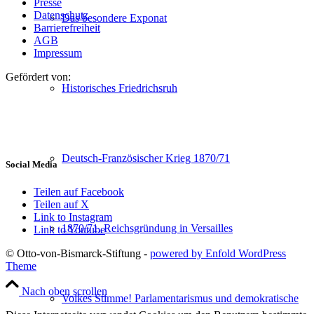
Presse
Datenschutz
Das besondere Exponat
Barrierefreiheit
AGB
Impressum
Gefördert von:
Historisches Friedrichsruh
Deutsch-Französischer Krieg 1870/71
Social Media
Teilen auf Facebook
Teilen auf X
Link to Instagram
1870/71. Reichsgründung in Versailles
Link to Youtube
© Otto-von-Bismarck-Stiftung -
powered by Enfold WordPress
Theme
Nach oben scrollen
Volkes Stimme! Parlamentarismus und demokratische