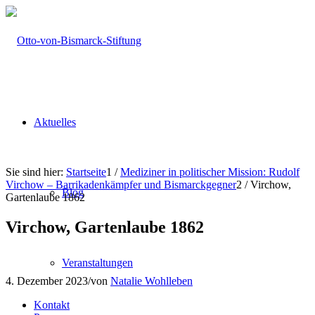
Aktuelles
Sie sind hier:
Startseite
1
/
Mediziner in politischer Mission: Rudolf
Virchow – Barrikadenkämpfer und Bismarckgegner
2
/
Virchow,
Blog
Gartenlaube 1862
Virchow, Gartenlaube 1862
Veranstaltungen
4. Dezember 2023
/
von
Natalie Wohlleben
Kontakt