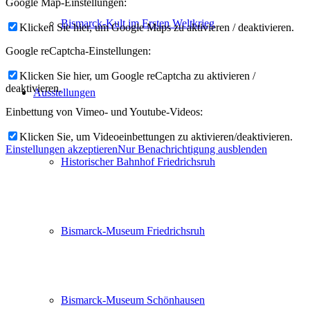
Google Map-Einstellungen:
Bismarck-Kult im Ersten Weltkrieg
Klicken Sie hier, um Google Maps zu aktivieren / deaktivieren.
Google reCaptcha-Einstellungen:
Klicken Sie hier, um Google reCaptcha zu aktivieren /
deaktivieren.
Ausstellungen
Einbettung von Vimeo- und Youtube-Videos:
Klicken Sie, um Videoeinbettungen zu aktivieren/deaktivieren.
Einstellungen akzeptieren
Nur Benachrichtigung ausblenden
Historischer Bahnhof Friedrichsruh
Bismarck-Museum Friedrichsruh
Bismarck-Museum Schönhausen