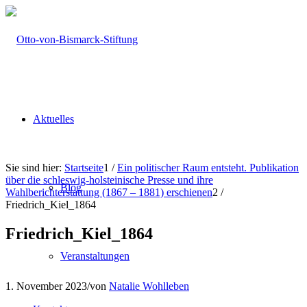
Aktuelles
Sie sind hier:
Startseite
1
/
Ein politischer Raum entsteht. Publikation
über die schleswig-holsteinische Presse und ihre
Blog
Wahlberichterstattung (1867 – 1881) erschienen
2
/
Friedrich_Kiel_1864
Friedrich_Kiel_1864
Veranstaltungen
1. November 2023
/
von
Natalie Wohlleben