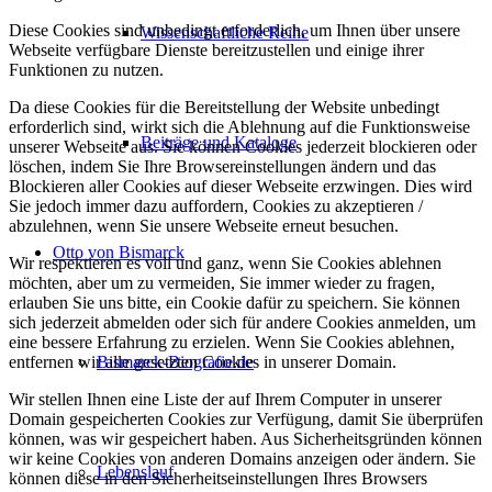
Diese Cookies sind unbedingt erforderlich, um Ihnen über unsere
Wissenschaftliche Reihe
Webseite verfügbare Dienste bereitzustellen und einige ihrer
Funktionen zu nutzen.
Da diese Cookies für die Bereitstellung der Website unbedingt
erforderlich sind, wirkt sich die Ablehnung auf die Funktionsweise
Beiträge und Kataloge
unserer Webseite aus. Sie können Cookies jederzeit blockieren oder
löschen, indem Sie Ihre Browsereinstellungen ändern und das
Blockieren aller Cookies auf dieser Webseite erzwingen. Dies wird
Sie jedoch immer dazu auffordern, Cookies zu akzeptieren /
abzulehnen, wenn Sie unsere Webseite erneut besuchen.
Otto von Bismarck
Wir respektieren es voll und ganz, wenn Sie Cookies ablehnen
möchten, aber um zu vermeiden, Sie immer wieder zu fragen,
erlauben Sie uns bitte, ein Cookie dafür zu speichern. Sie können
sich jederzeit abmelden oder sich für andere Cookies anmelden, um
eine bessere Erfahrung zu erzielen. Wenn Sie Cookies ablehnen,
entfernen wir alle gesetzten Cookies in unserer Domain.
Bismarck-Biografie.de
Wir stellen Ihnen eine Liste der auf Ihrem Computer in unserer
Domain gespeicherten Cookies zur Verfügung, damit Sie überprüfen
können, was wir gespeichert haben. Aus Sicherheitsgründen können
wir keine Cookies von anderen Domains anzeigen oder ändern. Sie
Lebenslauf
können diese in den Sicherheitseinstellungen Ihres Browsers