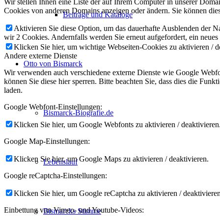
Wir stellen Ihnen eine Liste der auf Ihrem Computer in unserer Dom
Cookies von anderen Domains anzeigen oder ändern. Sie können diese
Beiträge und Kataloge
Aktivieren Sie diese Option, um das dauerhafte Ausblenden der Nac
wir 2 Cookies. Andernfalls werden Sie erneut aufgefordert, ein neues
Klicken Sie hier, um wichtige Webseiten-Cookies zu aktivieren / d
Andere externe Dienste
Otto von Bismarck
Wir verwenden auch verschiedene externe Dienste wie Google Webfon
können Sie diese hier sperren. Bitte beachten Sie, dass dies die Fun
laden.
Google Webfont-Einstellungen:
Bismarck-Biografie.de
Klicken Sie hier, um Google Webfonts zu aktivieren / deaktivieren
Google Map-Einstellungen:
Klicken Sie hier, um Google Maps zu aktivieren / deaktivieren.
Lebenslauf
Google reCaptcha-Einstellungen:
Klicken Sie hier, um Google reCaptcha zu aktivieren / deaktivieren
Einbettung von Vimeo- und Youtube-Videos:
Bismarcks Stimme