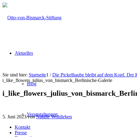
Aktuelles
Sie sind hier:
Startseite
1
/
Die Pickelhaube bleibt auf dem Kopf. Der 
i_like_flowers_julius_von_bismarck_Berlinische-Galerie
Blog
i_like_flowers_julius_von_bismarck_Berli
Veranstaltungen
5. Juni 2023
/
von
Natalie Wohlleben
Kontakt
Presse