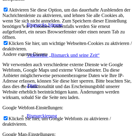
Aktivieren Sie diese Option, um das dauerhafte Ausblenden der
Nachrichtenleiste zu aktivieren, und lehnen Sie alle Cookies ab,
wenn Sie sich nicht anmelden. Zum Speichern dieser Einstellung
Bismarcks Stimme
benötigen wir 2 Cookies. Andernfalls werden Sie erneut
aufgefordert, ein neues Browserfenster oder einen neuen Tab zu
öffnen.
Klicken Sie hier, um wichtige Webseiten-Cookies zu aktivieren /
deaktivieren.
Andere externe Dienste
Videoreihe „Bismarck und seine Zeit“
Wir verwenden auch verschiedene externe Dienste wie Google
Webfonts, Google Maps und externe Videoanbieter. Da diese
Anbieter möglicherweise personenbezogene Daten wie Ihre IP-
Adresse erfassen, können Sie diese hier sperren. Bitte beachten Sie,
Zitate
dass dies die Funktionalität und das Erscheinungsbild unserer
Website erheblich beeinträchtigen kann. Änderungen werden
wirksam, sobald Sie die Seite neu laden.
Google Webfont-Einstellungen:
Bismarckierung
Klicken Sie hier, um Google Webfonts zu aktivieren /
deaktivieren.
Google Map-Einstellungen: