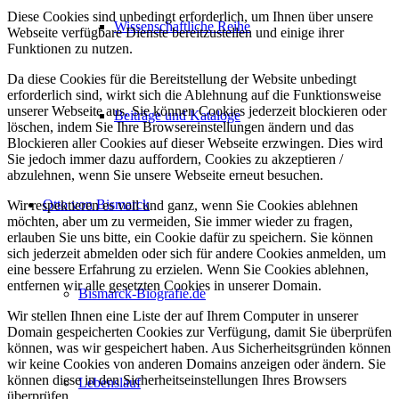
Diese Cookies sind unbedingt erforderlich, um Ihnen über unsere
Wissenschaftliche Reihe
Webseite verfügbare Dienste bereitzustellen und einige ihrer
Funktionen zu nutzen.
Da diese Cookies für die Bereitstellung der Website unbedingt
erforderlich sind, wirkt sich die Ablehnung auf die Funktionsweise
unserer Webseite aus. Sie können Cookies jederzeit blockieren oder
Beiträge und Kataloge
löschen, indem Sie Ihre Browsereinstellungen ändern und das
Blockieren aller Cookies auf dieser Webseite erzwingen. Dies wird
Sie jedoch immer dazu auffordern, Cookies zu akzeptieren /
abzulehnen, wenn Sie unsere Webseite erneut besuchen.
Otto von Bismarck
Wir respektieren es voll und ganz, wenn Sie Cookies ablehnen
möchten, aber um zu vermeiden, Sie immer wieder zu fragen,
erlauben Sie uns bitte, ein Cookie dafür zu speichern. Sie können
sich jederzeit abmelden oder sich für andere Cookies anmelden, um
eine bessere Erfahrung zu erzielen. Wenn Sie Cookies ablehnen,
entfernen wir alle gesetzten Cookies in unserer Domain.
Bismarck-Biografie.de
Wir stellen Ihnen eine Liste der auf Ihrem Computer in unserer
Domain gespeicherten Cookies zur Verfügung, damit Sie überprüfen
können, was wir gespeichert haben. Aus Sicherheitsgründen können
wir keine Cookies von anderen Domains anzeigen oder ändern. Sie
können diese in den Sicherheitseinstellungen Ihres Browsers
Lebenslauf
überprüfen.