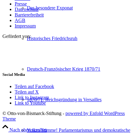
Presse
Das besondere Exponat
Datenschutz
Barrierefreiheit
AGB
Impressum
Gefördert von:
Historisches Friedrichsruh
Deutsch-Französischer Krieg 1870/71
Social Media
Teilen auf Facebook
Teilen auf X
Link to Instagram
1870/71. Reichsgründung in Versailles
Link to Youtube
© Otto-von-Bismarck-Stiftung -
powered by Enfold WordPress
Theme
Nach oben scrollen
Volkes Stimme! Parlamentarismus und demokratische