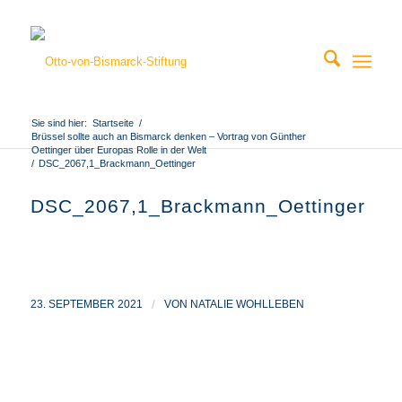
Sie sind hier:
Startseite
/
Brüssel sollte auch an Bismarck denken – Vortrag von Günther
Oettinger über Europas Rolle in der Welt
/
DSC_2067,1_Brackmann_Oettinger
DSC_2067,1_Brackmann_Oettinger
23. SEPTEMBER 2021
/
VON
NATALIE WOHLLEBEN