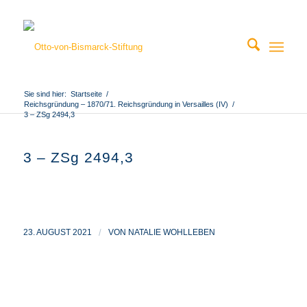
Sie sind hier:
Startseite
/
Reichsgründung – 1870/71. Reichsgründung in Versailles (IV)
/
3 – ZSg 2494,3
3 – ZSg 2494,3
23. AUGUST 2021
/
VON
NATALIE WOHLLEBEN