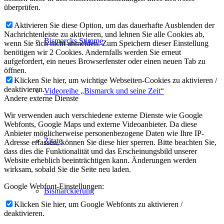
überprüfen.
Aktivieren Sie diese Option, um das dauerhafte Ausblenden der
Nachrichtenleiste zu aktivieren, und lehnen Sie alle Cookies ab,
Bismarcks Stimme
wenn Sie sich nicht anmelden. Zum Speichern dieser Einstellung
benötigen wir 2 Cookies. Andernfalls werden Sie erneut
aufgefordert, ein neues Browserfenster oder einen neuen Tab zu
öffnen.
Klicken Sie hier, um wichtige Webseiten-Cookies zu aktivieren /
deaktivieren.
Videoreihe „Bismarck und seine Zeit“
Andere externe Dienste
Wir verwenden auch verschiedene externe Dienste wie Google
Webfonts, Google Maps und externe Videoanbieter. Da diese
Anbieter möglicherweise personenbezogene Daten wie Ihre IP-
Zitate
Adresse erfassen, können Sie diese hier sperren. Bitte beachten Sie,
dass dies die Funktionalität und das Erscheinungsbild unserer
Website erheblich beeinträchtigen kann. Änderungen werden
wirksam, sobald Sie die Seite neu laden.
Google Webfont-Einstellungen:
Bismarckierung
Klicken Sie hier, um Google Webfonts zu aktivieren /
deaktivieren.