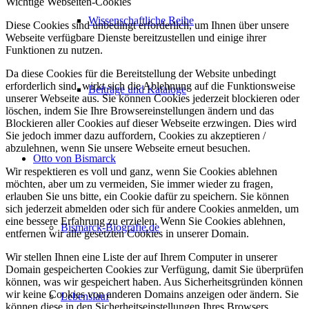
Wichtige Webseiten-Cookies
Wissenschaftliche Reihe
Diese Cookies sind unbedingt erforderlich, um Ihnen über unsere
Webseite verfügbare Dienste bereitzustellen und einige ihrer
Funktionen zu nutzen.
Da diese Cookies für die Bereitstellung der Website unbedingt
erforderlich sind, wirkt sich die Ablehnung auf die Funktionsweise
Beiträge und Kataloge
unserer Webseite aus. Sie können Cookies jederzeit blockieren oder
löschen, indem Sie Ihre Browsereinstellungen ändern und das
Blockieren aller Cookies auf dieser Webseite erzwingen. Dies wird
Sie jedoch immer dazu auffordern, Cookies zu akzeptieren /
abzulehnen, wenn Sie unsere Webseite erneut besuchen.
Otto von Bismarck
Wir respektieren es voll und ganz, wenn Sie Cookies ablehnen
möchten, aber um zu vermeiden, Sie immer wieder zu fragen,
erlauben Sie uns bitte, ein Cookie dafür zu speichern. Sie können
sich jederzeit abmelden oder sich für andere Cookies anmelden, um
eine bessere Erfahrung zu erzielen. Wenn Sie Cookies ablehnen,
Bismarck-Biografie.de
entfernen wir alle gesetzten Cookies in unserer Domain.
Wir stellen Ihnen eine Liste der auf Ihrem Computer in unserer
Domain gespeicherten Cookies zur Verfügung, damit Sie überprüfen
können, was wir gespeichert haben. Aus Sicherheitsgründen können
wir keine Cookies von anderen Domains anzeigen oder ändern. Sie
Lebenslauf
können diese in den Sicherheitseinstellungen Ihres Browsers