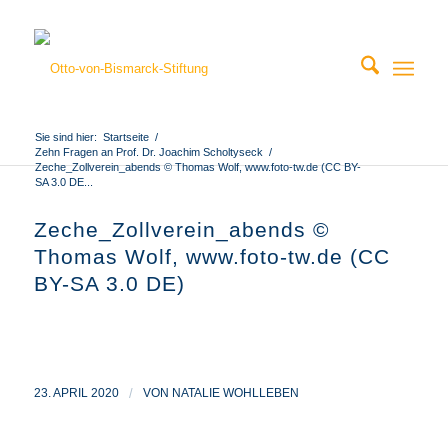
Sie sind hier:
Startseite
/
Zehn Fragen an Prof. Dr. Joachim Scholtyseck
/
Zeche_Zollverein_abends © Thomas Wolf, www.foto-tw.de (CC BY-
SA 3.0 DE...
Zeche_Zollverein_abends ©
Thomas Wolf, www.foto-tw.de (CC
BY-SA 3.0 DE)
23. APRIL 2020
/
VON
NATALIE WOHLLEBEN