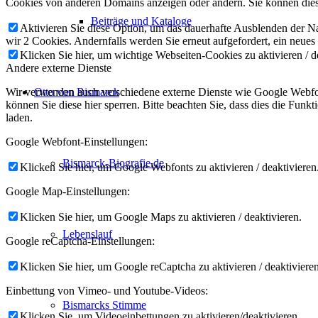
Cookies von anderen Domains anzeigen oder ändern. Sie können diese
Beiträge und Kataloge
Aktivieren Sie diese Option, um das dauerhafte Ausblenden der Nac
wir 2 Cookies. Andernfalls werden Sie erneut aufgefordert, ein neues
Klicken Sie hier, um wichtige Webseiten-Cookies zu aktivieren / d
Andere externe Dienste
Wir verwenden auch verschiedene externe Dienste wie Google Webfon
Otto von Bismarck
können Sie diese hier sperren. Bitte beachten Sie, dass dies die Fun
laden.
Google Webfont-Einstellungen:
Bismarck-Biografie.de
Klicken Sie hier, um Google Webfonts zu aktivieren / deaktivieren
Google Map-Einstellungen:
Klicken Sie hier, um Google Maps zu aktivieren / deaktivieren.
Lebenslauf
Google reCaptcha-Einstellungen:
Klicken Sie hier, um Google reCaptcha zu aktivieren / deaktivieren
Einbettung von Vimeo- und Youtube-Videos:
Bismarcks Stimme
Klicken Sie, um Videoeinbettungen zu aktivieren/deaktivieren.