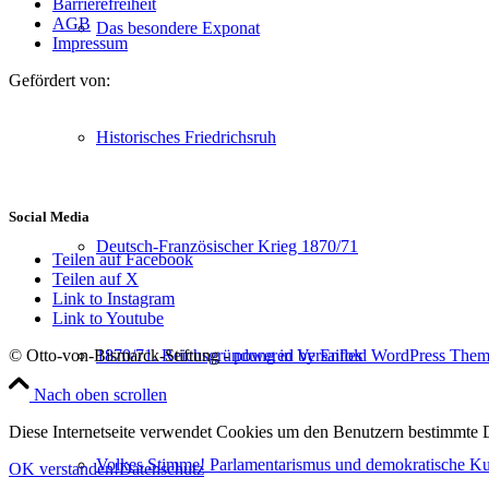
Barrierefreiheit
AGB
Das besondere Exponat
Impressum
Gefördert von:
Historisches Friedrichsruh
Social Media
Deutsch-Französischer Krieg 1870/71
Teilen auf Facebook
Teilen auf X
Link to Instagram
Link to Youtube
1870/71. Reichsgründung in Versailles
© Otto-von-Bismarck-Stiftung -
powered by Enfold WordPress The
Nach oben scrollen
Diese Internetseite verwendet Cookies um den Benutzern bestimmte D
Volkes Stimme! Parlamentarismus und demokratische Kul
OK verstanden!
Datenschutz