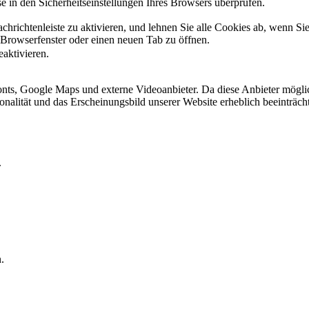
 in den Sicherheitseinstellungen Ihres Browsers überprüfen.
hrichtenleiste zu aktivieren, und lehnen Sie alle Cookies ab, wenn Si
 Browserfenster oder einen neuen Tab zu öffnen.
eaktivieren.
ts, Google Maps und externe Videoanbieter. Da diese Anbieter mögli
ktionalität und das Erscheinungsbild unserer Website erheblich beeintr
.
.