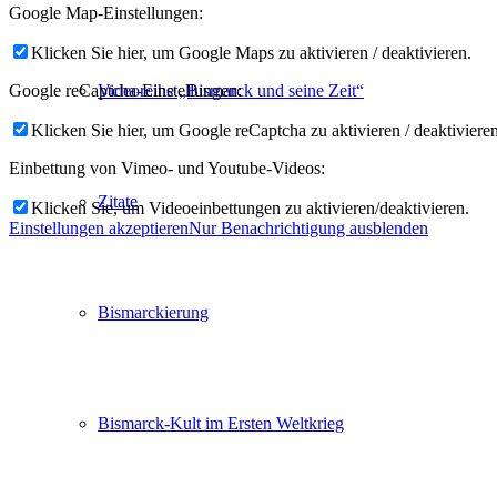
Google Map-Einstellungen:
Klicken Sie hier, um Google Maps zu aktivieren / deaktivieren.
Videoreihe „Bismarck und seine Zeit“
Google reCaptcha-Einstellungen:
Klicken Sie hier, um Google reCaptcha zu aktivieren / deaktivieren
Einbettung von Vimeo- und Youtube-Videos:
Zitate
Klicken Sie, um Videoeinbettungen zu aktivieren/deaktivieren.
Einstellungen akzeptieren
Nur Benachrichtigung ausblenden
Bismarckierung
Bismarck-Kult im Ersten Weltkrieg