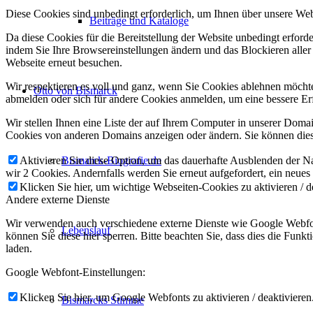
Diese Cookies sind unbedingt erforderlich, um Ihnen über unsere Webs
Beiträge und Kataloge
Da diese Cookies für die Bereitstellung der Website unbedingt erford
indem Sie Ihre Browsereinstellungen ändern und das Blockieren aller
Webseite erneut besuchen.
Wir respektieren es voll und ganz, wenn Sie Cookies ablehnen möchten
Otto von Bismarck
abmelden oder sich für andere Cookies anmelden, um eine bessere Erf
Wir stellen Ihnen eine Liste der auf Ihrem Computer in unserer Dom
Cookies von anderen Domains anzeigen oder ändern. Sie können diese
Bismarck-Biografie.de
Aktivieren Sie diese Option, um das dauerhafte Ausblenden der Nac
wir 2 Cookies. Andernfalls werden Sie erneut aufgefordert, ein neues
Klicken Sie hier, um wichtige Webseiten-Cookies zu aktivieren / d
Andere externe Dienste
Wir verwenden auch verschiedene externe Dienste wie Google Webfon
Lebenslauf
können Sie diese hier sperren. Bitte beachten Sie, dass dies die Fun
laden.
Google Webfont-Einstellungen:
Klicken Sie hier, um Google Webfonts zu aktivieren / deaktivieren
Bismarcks Stimme