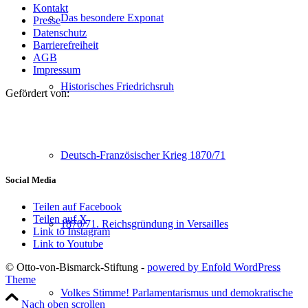
Kontakt
Das besondere Exponat
Presse
Datenschutz
Barrierefreiheit
AGB
Impressum
Historisches Friedrichsruh
Gefördert von:
Deutsch-Französischer Krieg 1870/71
Social Media
Teilen auf Facebook
Teilen auf X
1870/71. Reichsgründung in Versailles
Link to Instagram
Link to Youtube
© Otto-von-Bismarck-Stiftung -
powered by Enfold WordPress
Theme
Volkes Stimme! Parlamentarismus und demokratische
Nach oben scrollen