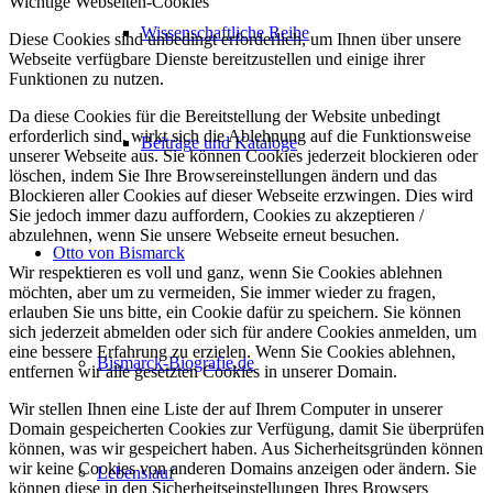
Wichtige Webseiten-Cookies
Wissenschaftliche Reihe
Diese Cookies sind unbedingt erforderlich, um Ihnen über unsere
Webseite verfügbare Dienste bereitzustellen und einige ihrer
Funktionen zu nutzen.
Da diese Cookies für die Bereitstellung der Website unbedingt
erforderlich sind, wirkt sich die Ablehnung auf die Funktionsweise
Beiträge und Kataloge
unserer Webseite aus. Sie können Cookies jederzeit blockieren oder
löschen, indem Sie Ihre Browsereinstellungen ändern und das
Blockieren aller Cookies auf dieser Webseite erzwingen. Dies wird
Sie jedoch immer dazu auffordern, Cookies zu akzeptieren /
abzulehnen, wenn Sie unsere Webseite erneut besuchen.
Otto von Bismarck
Wir respektieren es voll und ganz, wenn Sie Cookies ablehnen
möchten, aber um zu vermeiden, Sie immer wieder zu fragen,
erlauben Sie uns bitte, ein Cookie dafür zu speichern. Sie können
sich jederzeit abmelden oder sich für andere Cookies anmelden, um
eine bessere Erfahrung zu erzielen. Wenn Sie Cookies ablehnen,
Bismarck-Biografie.de
entfernen wir alle gesetzten Cookies in unserer Domain.
Wir stellen Ihnen eine Liste der auf Ihrem Computer in unserer
Domain gespeicherten Cookies zur Verfügung, damit Sie überprüfen
können, was wir gespeichert haben. Aus Sicherheitsgründen können
wir keine Cookies von anderen Domains anzeigen oder ändern. Sie
Lebenslauf
können diese in den Sicherheitseinstellungen Ihres Browsers