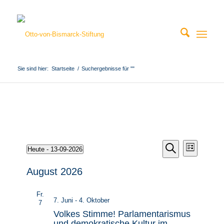
Sie sind hier:
Startseite
/
Suchergebnisse für ""
Veranstal
Veranstaltungen
Veranst
Heute
 - 
13-09-2026
Liste
Ansicht
Such-
Suche
Datum
Navigat
wählen.
August 2026
und
Ansichten
Fr.
7. Juni
-
4. Oktober
7
Volkes Stimme! Parlamentarismus
und demokratische Kultur im