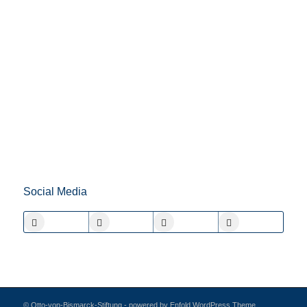
Social Media
© Otto-von-Bismarck-Stiftung -
powered by Enfold WordPress Theme