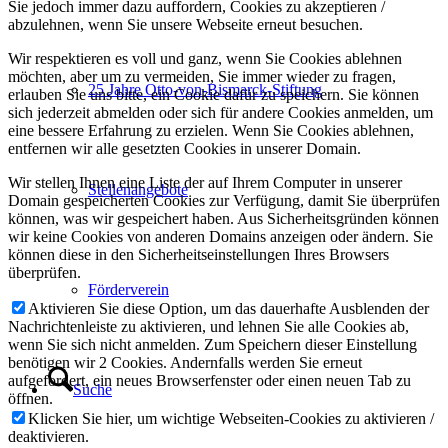
Sie jedoch immer dazu auffordern, Cookies zu akzeptieren /
abzulehnen, wenn Sie unsere Webseite erneut besuchen.
Wir respektieren es voll und ganz, wenn Sie Cookies ablehnen
möchten, aber um zu vermeiden, Sie immer wieder zu fragen,
25 Jahre Otto-von-Bismarck-Stiftung
erlauben Sie uns bitte, ein Cookie dafür zu speichern. Sie können
sich jederzeit abmelden oder sich für andere Cookies anmelden, um
eine bessere Erfahrung zu erzielen. Wenn Sie Cookies ablehnen,
entfernen wir alle gesetzten Cookies in unserer Domain.
Wir stellen Ihnen eine Liste der auf Ihrem Computer in unserer
Stellenangebote
Domain gespeicherten Cookies zur Verfügung, damit Sie überprüfen
können, was wir gespeichert haben. Aus Sicherheitsgründen können
wir keine Cookies von anderen Domains anzeigen oder ändern. Sie
können diese in den Sicherheitseinstellungen Ihres Browsers
überprüfen.
Förderverein
Aktivieren Sie diese Option, um das dauerhafte Ausblenden der
Nachrichtenleiste zu aktivieren, und lehnen Sie alle Cookies ab,
wenn Sie sich nicht anmelden. Zum Speichern dieser Einstellung
benötigen wir 2 Cookies. Andernfalls werden Sie erneut
aufgefordert, ein neues Browserfenster oder einen neuen Tab zu
Suche
öffnen.
Klicken Sie hier, um wichtige Webseiten-Cookies zu aktivieren /
deaktivieren.