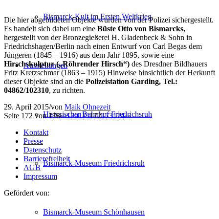
Bismarck-Kult im Ersten Weltkrieg
Die hier abgebildeten Objekte wurden von der Polizei sichergestellt.
Es handelt sich dabei um eine
Büste Otto von Bismarcks,
hergestellt von der Bronzegießerei H. Gladenbeck & Sohn in
Friedrichshagen/Berlin nach einen Entwurf von Carl Begas dem
Jüngeren (1845 – 1916) aus dem Jahr 1895, sowie eine
Hirschskulptur
(„Röhrender Hirsch“)
des Dresdner Bildhauers
Ausstellungen
Fritz Kretzschmar (1863 – 1915) Hinweise hinsichtlich der Herkunft
dieser Objekte sind an die
Polizeistation Garding, Tel.:
04862/102310
, zu richten.
29. April 2015
/
von
Maik Ohnezeit
Historischer Bahnhof Friedrichsruh
Seite 172 von 178
«
‹
170
171
172
173
174
›
»
Kontakt
Presse
Datenschutz
Barrierefreiheit
Bismarck-Museum Friedrichsruh
AGB
Impressum
Gefördert von:
Bismarck-Museum Schönhausen